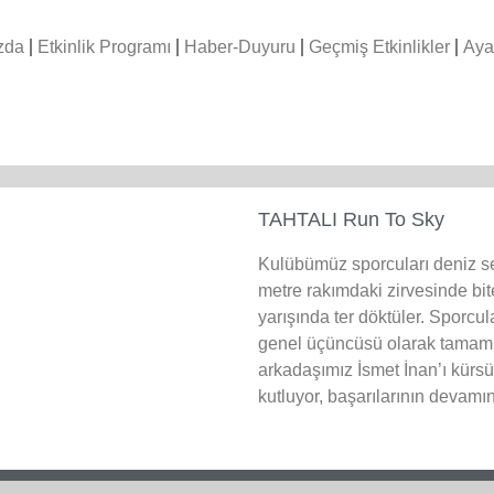
zda
Etkinlik Programı
Haber-Duyuru
Geçmiş Etkinlikler
Aya
TAHTALI Run To Sky
Kulübümüz sporcuları deniz s
metre rakımdaki zirvesinde b
yarışında ter döktüler. Sporc
genel üçüncüsü olarak tamaml
arkadaşımız İsmet İnan’ı kürsü
kutluyor, başarılarının devamın