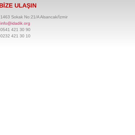
BİZE ULAŞIN
1463 Sokak No:21/A Alsancak/İzmir
info@idadik.org
0541 421 30 90
0232 421 30 10