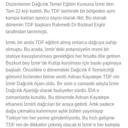
Düzenlenen Dağcılık Temel Eğitim Kursuna İzmir den
Tam 22 kişi katıldı. Bu TDF tarihinde bir bölgeden aynı
kampa katılan sporcu sayısı olarak ilkti. Bu olanak
dönemin TDF başkanı Rahmetli Dr Bozkurt Ergör
tarafından tanınmıştı.
İzmir, bir anda TDF eğitimi almış onlarca dağcıya sahip
olmuştu. Bu arada, İzmir’deki potansiyelin resmi bir
statüye kavuşturulması gerektiğini her fırsatta dile getiren
Bozkurt bey İzmir’de Kulüp kurulması için baskı yapmaya
başladı. Öncelikle o dönemdeki Dağcılık İl Temsilciliği
görevini bizlerden birine verdi: Adnan Kayatepe TDF nin
İzmir Dağcılık Ajanı oldu. Bir süre o zamanki adıyla İzmir
Dağcılık Ajanlığı olarak faaliyetler sürdü. İDA o
zamanlarda kuruldu. Bu dönemde Adnan Kayatepe
efsanesi İzmirli dağcıları bir araya getirdi. Artık sadece
dağa çıkmakla kalınmıyor aylık bülten yayınlayıp
Türkiye’nin her yerine gönderiliyordu. Bu hızlı gelişme
TDF nın de dikkatini çekmiş olacak ki İzmir’e her kampta