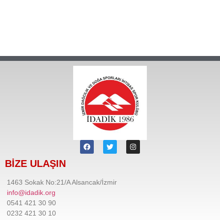
BİZE ULAŞIN
1463 Sokak No:21/A Alsancak/İzmir
info@idadik.org
0541 421 30 90
0232 421 30 10