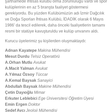
şartnamede İhtisas kulübü olma zorunluluğu vardı ve spor
kulüplerinin en az 5 branşta faaliyet göstermesi
gerekiyordu. Bu yüzden Kulübümüzün adı İzmir Dağcılık
ve Doğa Sporları İhtisas Kulübü, İDADİK olarak 6 Mayıs
1986’ da tescil edilerek, daha önceki faaliyetlerin tamamı
resmi bir statüye kavuşturuldu ve kulüp unvanını aldı.
Kurucu üyelerimiz şu kişilerden oluşmaktaydı:
Adnan Kayatepe
Makina Mühendisi
Mesut Durdu
Telsiz Operatörü
A.Orhan Mutlu
Avukat
A.Macit Yalman
Avukat
A.Yılmaz Özsoy
Tüccar
A.Kemal Baysak
Sanayici
Abdullah Baysak
Makine Mühendisi
Çetin Dayıoğlu
Mimar
Erkuter Leblebici
Ege Üniversitesi Öğretim Üyesi
Emin Ergen
Doktor
Sedef Avcı
Jeoloji Mühendisi