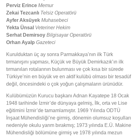
Perviz Erince
Memur
Zekai Tezcanlı
Telsiz Operatörü
Ayfer Aksüyek
Muhasebeci
Yekta Ünsal
Veteriner Hekim
Serhat Demirsoy
Bilgisayar Operatörü
Orhan Ayalp
Gazeteci
Kurulduktan üç ay sonra Parmakkaya’nın ilk Türk
tırmanışını yapması, Küçük ve Büyük Demirkazık’ın ilk
tırmanılan rotalarının bulunması ve çok kısa bir sürede
Türkiye’nin en büyük ve en aktif kulübü olması bir tesadüf
değil, öncesindeki o çok yoğun çalışmaların ürünüdür.
Kulübümüzün Kurucu başkanı Adnan Kayatepe 18 Ocak
1948 tarihinde İzmir’de dünyaya gelmiş, İlk, orta ve Lise
eğitimini İzmir’de tamamlamıştır. 1969 Yılında ODTÜ
İnşaat Mühendisliği’ne girmiş, dönemin olumsuz koşulları
nedeniyle okulu yarım bırakmış; 1973 yılında E.Ü. Makine
Mühendisliği bölümüne girmiş ve 1978 yılında mezun