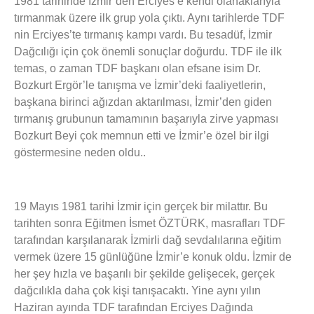
1981 tarihinde İzmir’den Erciyes’e kendi olanaklarıyla
tırmanmak üzere ilk grup yola çıktı. Aynı tarihlerde TDF
nin Erciyes’te tırmanış kampı vardı. Bu tesadüf, İzmir
Dağcılığı için çok önemli sonuçlar doğurdu. TDF ile ilk
temas, o zaman TDF başkanı olan efsane isim Dr.
Bozkurt Ergör’le tanışma ve İzmir’deki faaliyetlerin,
başkana birinci ağızdan aktarılması, İzmir’den giden
tırmanış grubunun tamamının başarıyla zirve yapması
Bozkurt Beyi çok memnun etti ve İzmir’e özel bir ilgi
göstermesine neden oldu..
19 Mayıs 1981 tarihi İzmir için gerçek bir milattır. Bu
tarihten sonra Eğitmen İsmet ÖZTÜRK, masrafları TDF
tarafından karşılanarak İzmirli dağ sevdalılarına eğitim
vermek üzere 15 günlüğüne İzmir’e konuk oldu. İzmir de
her şey hızla ve başarılı bir şekilde gelişecek, gerçek
dağcılıkla daha çok kişi tanışacaktı. Yine aynı yılın
Haziran ayında TDF tarafından Erciyes Dağında